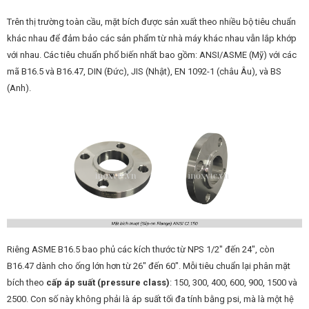
Trên thị trường toàn cầu, mặt bích được sản xuất theo nhiều bộ tiêu chuẩn
khác nhau để đảm bảo các sản phẩm từ nhà máy khác nhau vẫn lắp khớp
với nhau. Các tiêu chuẩn phổ biến nhất bao gồm: ANSI/ASME (Mỹ) với các
mã B16.5 và B16.47, DIN (Đức), JIS (Nhật), EN 1092-1 (châu Âu), và BS
(Anh).
Riêng ASME B16.5 bao phủ các kích thước từ NPS 1/2″ đến 24″, còn
B16.47 dành cho ống lớn hơn từ 26″ đến 60″. Mỗi tiêu chuẩn lại phân mặt
bích theo
cấp áp suất (pressure class)
: 150, 300, 400, 600, 900, 1500 và
2500. Con số này không phải là áp suất tối đa tính bằng psi, mà là một hệ