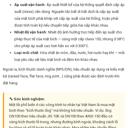
Áp suất vận hành:
Áp suất thiết kế của hệ thống quyết định cấp áp
suất (class) cần dùng. Nguyên tắc bất di bất dịch là cấp áp suất
của mặt bích phải khớp với cấp áp suất của hệ thống, hoặc phải
được tính toán kỹ nếu chuyển tiếp giữa hai cấp khác nhau.
Nhiệt độ vận hành:
Nhiệt độ ảnh hưởng trực tiếp đến áp suất cho
phép thực tế của mặt bích — cùng một cấp class 150, nhưng ở 38°C
cho phép áp suất cao hơn hẳn so với ở 300°C.
Loại môi chất:
Hóa chất ăn mòn, dầu, nước, hơi nước hay khí — mỗi
loại yêu cầu vật liệu mặt bích và đệm kín khác nhau.
Ngoài ra, kích thước danh nghĩa (NPS/DN), tiêu chuẩn áp dụng và kiểu mặt
bịt (raised face, flat face, ring joint…) cũng phải được xác định trước khi
đặt hàng.
🔧 Góc kinh nghiệm:
Một lỗi phổ biến ở các công trình tư nhân tại Việt Nam là mua mặt
bích theo “kích thước ống” mà không hỏi tiêu chuẩn. Ví dụ: ống
DN100 theo tiêu chuẩn JIS 10K và DN100 theo ANSI 150 đều có
cùng kích thước lỗ trong, nhưng đường kính ngoài, khoảng cách lỗ
bu-lông và số lỗ hoàn toàn khác nhau. Mua nhầm tiêu chuẩn đồng