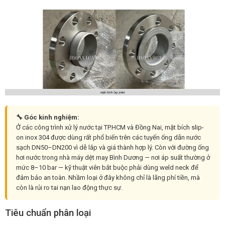
🔧 Góc kinh nghiệm:
Ở các công trình xử lý nước tại TP.HCM và Đồng Nai, mặt bích slip-
on inox 304 được dùng rất phổ biến trên các tuyến ống dẫn nước
sạch DN50–DN200 vì dễ lắp và giá thành hợp lý. Còn với đường ống
hơi nước trong nhà máy dệt may Bình Dương — nơi áp suất thường ở
mức 8–10 bar — kỹ thuật viên bắt buộc phải dùng weld neck để
đảm bảo an toàn. Nhầm loại ở đây không chỉ là lãng phí tiền, mà
còn là rủi ro tai nạn lao động thực sự.
Tiêu chuẩn phân loại