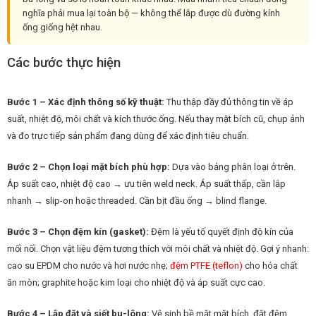
nghĩa phải mua lại toàn bộ — không thể lắp được dù đường kính
ống giống hệt nhau.
Các bước thực hiện
Bước 1 – Xác định thông số kỹ thuật:
Thu thập đầy đủ thông tin về áp
suất, nhiệt độ, môi chất và kích thước ống. Nếu thay mặt bích cũ, chụp ảnh
và đo trực tiếp sản phẩm đang dùng để xác định tiêu chuẩn.
Bước 2 – Chọn loại mặt bích phù hợp:
Dựa vào bảng phân loại ở trên.
Áp suất cao, nhiệt độ cao → ưu tiên weld neck. Áp suất thấp, cần lắp
nhanh → slip-on hoặc threaded. Cần bịt đầu ống → blind flange.
Bước 3 – Chọn đệm kín (gasket):
Đệm là yếu tố quyết định độ kín của
mối nối. Chọn vật liệu đệm tương thích với môi chất và nhiệt độ. Gợi ý nhanh:
cao su EPDM cho nước và hơi nước nhẹ;
đệm PTFE (teflon)
cho hóa chất
ăn mòn; graphite hoặc kim loại cho nhiệt độ và áp suất cực cao.
Bước 4 – Lắp đặt và siết bu-lông:
Vệ sinh bề mặt mặt bích, đặt đệm