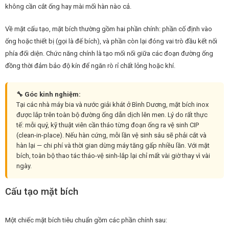
không cần cắt ống hay mài mối hàn nào cả.
Về mặt cấu tạo, mặt bích thường gồm hai phần chính: phần cố định vào
ống hoặc thiết bị (gọi là đế bích), và phần còn lại đóng vai trò đầu kết nối
phía đối diện. Chức năng chính là tạo mối nối giữa các đoạn đường ống
đồng thời đảm bảo độ kín để ngăn rò rỉ chất lỏng hoặc khí.
🔧 Góc kinh nghiệm:
Tại các nhà máy bia và nước giải khát ở Bình Dương, mặt bích inox
được lắp trên toàn bộ đường ống dẫn dịch lên men. Lý do rất thực
tế: mỗi quý, kỹ thuật viên cần tháo từng đoạn ống ra vệ sinh CIP
(clean-in-place). Nếu hàn cứng, mỗi lần vệ sinh sâu sẽ phải cắt và
hàn lại — chi phí và thời gian dừng máy tăng gấp nhiều lần. Với mặt
bích, toàn bộ thao tác tháo-vệ sinh-lắp lại chỉ mất vài giờ thay vì vài
ngày.
Cấu tạo mặt bích
Một chiếc mặt bích tiêu chuẩn gồm các phần chính sau: