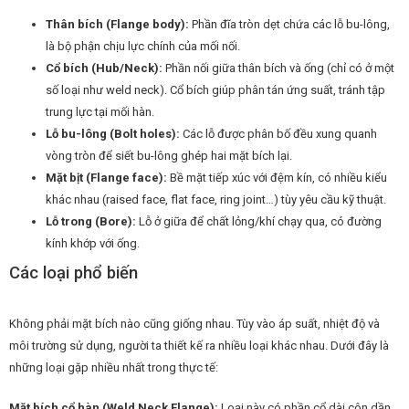
Thân bích (Flange body):
Phần đĩa tròn dẹt chứa các lỗ bu-lông,
là bộ phận chịu lực chính của mối nối.
Cổ bích (Hub/Neck):
Phần nối giữa thân bích và ống (chỉ có ở một
số loại như weld neck). Cổ bích giúp phân tán ứng suất, tránh tập
trung lực tại mối hàn.
Lỗ bu-lông (Bolt holes):
Các lỗ được phân bố đều xung quanh
vòng tròn để siết bu-lông ghép hai mặt bích lại.
Mặt bịt (Flange face):
Bề mặt tiếp xúc với đệm kín, có nhiều kiểu
khác nhau (raised face, flat face, ring joint…) tùy yêu cầu kỹ thuật.
Lỗ trong (Bore):
Lỗ ở giữa để chất lỏng/khí chạy qua, có đường
kính khớp với ống.
Các loại phổ biến
Không phải mặt bích nào cũng giống nhau. Tùy vào áp suất, nhiệt độ và
môi trường sử dụng, người ta thiết kế ra nhiều loại khác nhau. Dưới đây là
những loại gặp nhiều nhất trong thực tế:
Mặt bích cổ hàn (Weld Neck Flange):
Loại này có phần cổ dài côn dần,