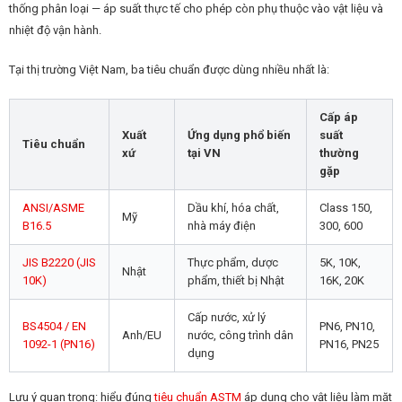
thống phân loại — áp suất thực tế cho phép còn phụ thuộc vào vật liệu và
nhiệt độ vận hành.
Tại thị trường Việt Nam, ba tiêu chuẩn được dùng nhiều nhất là:
Cấp áp
Xuất
Ứng dụng phổ biến
suất
Tiêu chuẩn
xứ
tại VN
thường
gặp
ANSI/ASME
Dầu khí, hóa chất,
Class 150,
Mỹ
B16.5
nhà máy điện
300, 600
JIS B2220 (JIS
Thực phẩm, dược
5K, 10K,
Nhật
10K)
phẩm, thiết bị Nhật
16K, 20K
Cấp nước, xử lý
BS4504 / EN
PN6, PN10,
Anh/EU
nước, công trình dân
1092-1 (PN16)
PN16, PN25
dụng
Lưu ý quan trọng: hiểu đúng
tiêu chuẩn ASTM
áp dụng cho vật liệu làm mặt