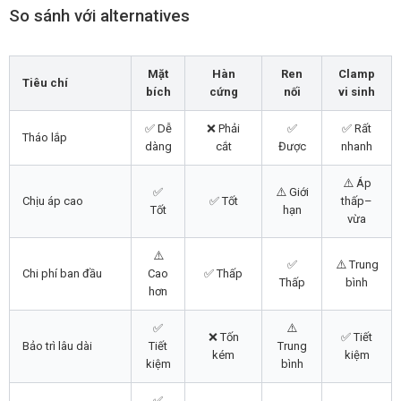
So sánh với alternatives
Mặt
Hàn
Ren
Clamp
Tiêu chí
bích
cứng
nối
vi sinh
✅ Dễ
❌ Phải
✅
✅ Rất
Tháo lắp
dàng
cắt
Được
nhanh
⚠️ Áp
✅
⚠️ Giới
Chịu áp cao
✅ Tốt
thấp–
Tốt
hạn
vừa
⚠️
✅
⚠️ Trung
Chi phí ban đầu
Cao
✅ Thấp
Thấp
bình
hơn
✅
⚠️
❌ Tốn
✅ Tiết
Bảo trì lâu dài
Tiết
Trung
kém
kiệm
kiệm
bình
✅