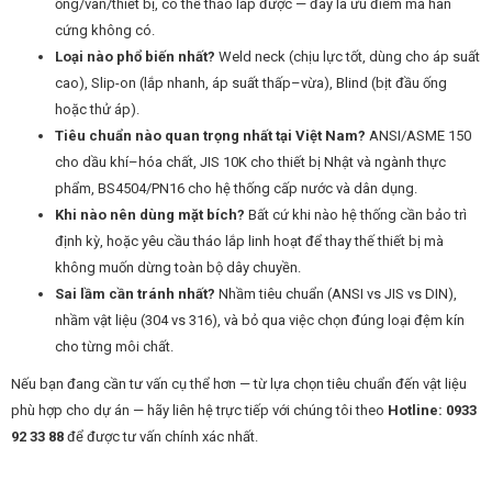
ống/van/thiết bị, có thể tháo lắp được — đây là ưu điểm mà hàn
cứng không có.
Loại nào phổ biến nhất?
Weld neck (chịu lực tốt, dùng cho áp suất
cao), Slip-on (lắp nhanh, áp suất thấp–vừa), Blind (bịt đầu ống
hoặc thử áp).
Tiêu chuẩn nào quan trọng nhất tại Việt Nam?
ANSI/ASME 150
cho dầu khí–hóa chất, JIS 10K cho thiết bị Nhật và ngành thực
phẩm, BS4504/PN16 cho hệ thống cấp nước và dân dụng.
Khi nào nên dùng mặt bích?
Bất cứ khi nào hệ thống cần bảo trì
định kỳ, hoặc yêu cầu tháo lắp linh hoạt để thay thế thiết bị mà
không muốn dừng toàn bộ dây chuyền.
Sai lầm cần tránh nhất?
Nhầm tiêu chuẩn (ANSI vs JIS vs DIN),
nhầm vật liệu (304 vs 316), và bỏ qua việc chọn đúng loại đệm kín
cho từng môi chất.
Nếu bạn đang cần tư vấn cụ thể hơn — từ lựa chọn tiêu chuẩn đến vật liệu
phù hợp cho dự án — hãy liên hệ trực tiếp với chúng tôi theo
Hotline: 0933
92 33 88
để được tư vấn chính xác nhất.