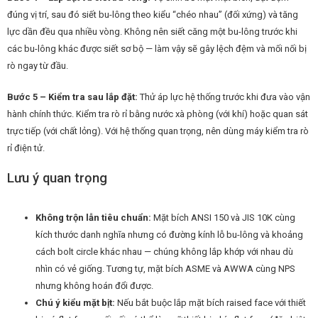
đúng vị trí, sau đó siết bu-lông theo kiểu “chéo nhau” (đối xứng) và tăng
lực dần đều qua nhiều vòng. Không nên siết căng một bu-lông trước khi
các bu-lông khác được siết sơ bộ — làm vậy sẽ gây lệch đệm và mối nối bị
rò ngay từ đầu.
Bước 5 – Kiểm tra sau lắp đặt:
Thử áp lực hệ thống trước khi đưa vào vận
hành chính thức. Kiểm tra rò rỉ bằng nước xà phòng (với khí) hoặc quan sát
trực tiếp (với chất lỏng). Với hệ thống quan trọng, nên dùng máy kiểm tra rò
rỉ điện tử.
Lưu ý quan trọng
Không trộn lẫn tiêu chuẩn:
Mặt bích ANSI 150 và JIS 10K cùng
kích thước danh nghĩa nhưng có đường kính lỗ bu-lông và khoảng
cách bolt circle khác nhau — chúng không lắp khớp với nhau dù
nhìn có vẻ giống. Tương tự, mặt bích ASME và AWWA cùng NPS
nhưng không hoán đổi được.
Chú ý kiểu mặt bịt:
Nếu bắt buộc lắp mặt bích raised face với thiết