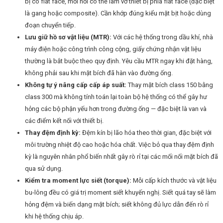
bị có flat face, mối nối có thể làm vỡ thiết bị phía flat face (đặc biệt
là gang hoặc composite). Cần khớp đúng kiểu mặt bịt hoặc dùng
đoạn chuyển tiếp.
Lưu giữ hồ sơ vật liệu (MTR):
Với các hệ thống trong dầu khí, nhà
máy điện hoặc công trình công cộng, giấy chứng nhận vật liệu
thường là bắt buộc theo quy định. Yêu cầu MTR ngay khi đặt hàng,
không phải sau khi mặt bích đã hàn vào đường ống.
Không tự ý nâng cấp cấp áp suất:
Thay mặt bích class 150 bằng
class 300 mà không tính toán lại toàn bộ hệ thống có thể gây hư
hỏng các bộ phận yếu hơn trong đường ống — đặc biệt là van và
các điểm kết nối với thiết bị.
Thay đệm định kỳ:
Đệm kín bị lão hóa theo thời gian, đặc biệt với
môi trường nhiệt độ cao hoặc hóa chất. Việc bỏ qua thay đệm định
kỳ là nguyên nhân phổ biến nhất gây rò rỉ tại các mối nối mặt bích đã
qua sử dụng.
Kiểm tra moment lực siết (torque):
Mỗi cấp kích thước và vật liệu
bu-lông đều có giá trị moment siết khuyến nghị. Siết quá tay sẽ làm
hỏng đệm và biến dạng mặt bích; siết không đủ lực dẫn đến rò rỉ
khi hệ thống chịu áp.