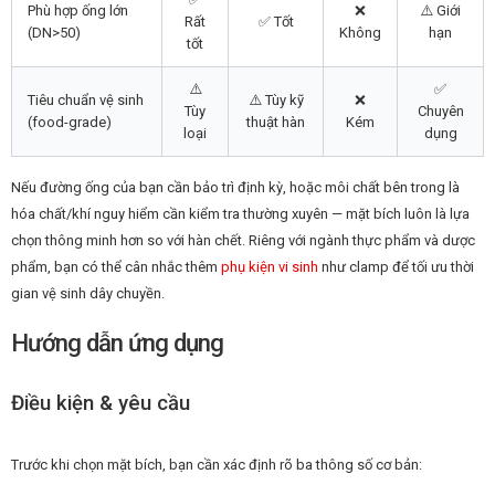
Phù hợp ống lớn
❌
⚠️ Giới
Rất
✅ Tốt
(DN>50)
Không
hạn
tốt
⚠️
✅
Tiêu chuẩn vệ sinh
⚠️ Tùy kỹ
❌
Tùy
Chuyên
(food-grade)
thuật hàn
Kém
loại
dụng
Nếu đường ống của bạn cần bảo trì định kỳ, hoặc môi chất bên trong là
hóa chất/khí nguy hiểm cần kiểm tra thường xuyên — mặt bích luôn là lựa
chọn thông minh hơn so với hàn chết. Riêng với ngành thực phẩm và dược
phẩm, bạn có thể cân nhắc thêm
phụ kiện vi sinh
như clamp để tối ưu thời
gian vệ sinh dây chuyền.
Hướng dẫn ứng dụng
Điều kiện & yêu cầu
Trước khi chọn mặt bích, bạn cần xác định rõ ba thông số cơ bản: