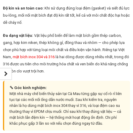
Độ kín và an toàn cao:
Khi sử dụng đúng loại đệm (gasket) và siết đủ lực
bu-lông, mối nối mặt bích đạt độ kín rất tốt, kể cả với môi chất độc hại hoặc
dễ cháy nổ.
Đa dạng vật liệu:
Vật liệu phổ biến để làm mặt bích gồm thép carbon,
gang, hợp kim niken, thép không gỉ, đồng thau và nhôm — cho phép lựa
chọn phù hợp với từng loại môi chất và điều kiện vận hành. Riêng tại Việt
Nam,
mặt bích inox 304 và 316
là hai dòng được dùng nhiều nhất, trong đó
316 được ưu tiên cho môi trường hóa chất và ven biển do khả năng chống
ăn mòn clo vượt trội hơn.
🔧 Góc kinh nghiệm:
Một nhà máy chế biến thủy sản tại Cà Mau từng gặp sự cố rò rỉ liên
tục tại các mối nối ống dẫn nước muối. Sau khi kiểm tra, nguyên
nhân là họ dùng mặt bích inox 304 thay vì 316, và loại đệm cao su
thường thay vì EPDM chịu muối. Chỉ sau khi thay đúng vật liệu — cả
mặt bích lẫn đệm kín — hệ thống mới hoạt động ổn định. Chi phí
khắc phục gấp 3 lần so với nếu chọn đúng ngay từ đầu.