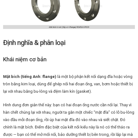
Định nghĩa & phân loại
Khái niệm cơ bản
Mặt bích (tiếng Anh: flange)
là một bộ phận kết nối dạng đĩa hoặc vòng
tròn bằng kim loại, dùng để ghép nối hai đoạn ống, van, bơm hoặc thiết bị
lại với nhau bằng bu-lông và đệm làm kín (gasket).
Hình dung đơn giản thế này: bạn có hai đoạn ống nước cần nối lại. Thay vì
hàn chết chúng lại với nhau, người ta gắn một chiếc “mặt đĩa” có lỗ bu-lông
vào đầu mỗi đoạn ống, rồi úp hai mặt đĩa đó vào nhau và siết chặt. Đó
chính là mặt bích. Điểm đặc biệt của kết nối kiểu này là nó có thể tháo ra
được — bạn có thể mở mối nối, bảo dưỡng thiết bị bên trong, rồi lắp lại mà