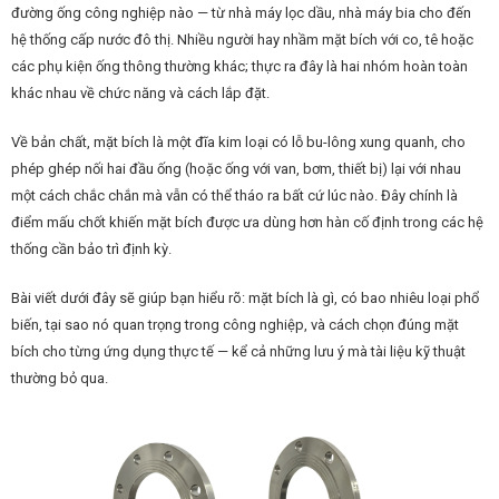
đường ống công nghiệp nào — từ nhà máy lọc dầu, nhà máy bia cho đến
hệ thống cấp nước đô thị. Nhiều người hay nhầm mặt bích với co, tê hoặc
các phụ kiện ống thông thường khác; thực ra đây là hai nhóm hoàn toàn
khác nhau về chức năng và cách lắp đặt.
Về bản chất, mặt bích là một đĩa kim loại có lỗ bu-lông xung quanh, cho
phép ghép nối hai đầu ống (hoặc ống với van, bơm, thiết bị) lại với nhau
một cách chắc chắn mà vẫn có thể tháo ra bất cứ lúc nào. Đây chính là
điểm mấu chốt khiến mặt bích được ưa dùng hơn hàn cố định trong các hệ
thống cần bảo trì định kỳ.
Bài viết dưới đây sẽ giúp bạn hiểu rõ: mặt bích là gì, có bao nhiêu loại phổ
biến, tại sao nó quan trọng trong công nghiệp, và cách chọn đúng mặt
bích cho từng ứng dụng thực tế — kể cả những lưu ý mà tài liệu kỹ thuật
thường bỏ qua.