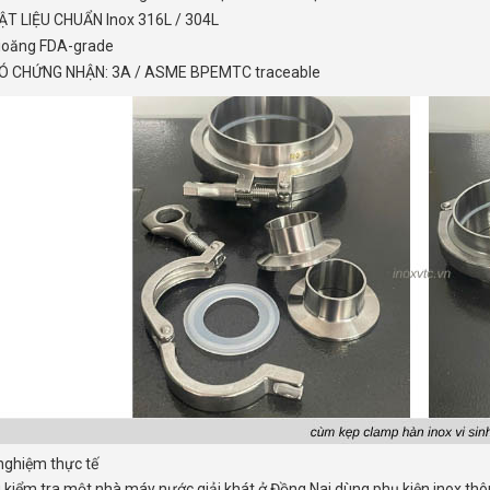
ẬT LIỆU CHUẨN Inox 316L / 304L
ioăng FDA-grade
Ó CHỨNG NHẬN: 3A / ASME BPEMTC traceable
 nghiệm thực tế
 kiểm tra một nhà máy nước giải khát ở Đồng Nai dùng phụ kiện inox thôn