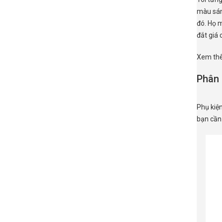
màu sán
đó. Họ m
đắt giá 
Xem thêm
Phân 
Phụ kiện
bạn cần 