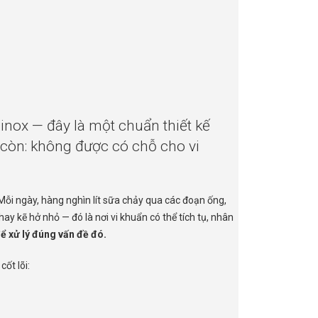
 inox — đây là một chuẩn thiết kế
 còn: không được có chỗ cho vi
ỗi ngày, hàng nghìn lít sữa chảy qua các đoạn ống,
ay kẽ hở nhỏ — đó là nơi vi khuẩn có thể tích tụ, nhân
để xử lý đúng vấn đề đó.
ốt lõi: