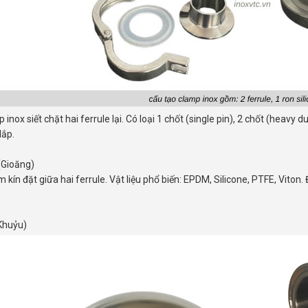
 inox siết chặt hai ferrule lại. Có loại 1 chốt (single pin), 2 chốt (heav
lắp.
(Gioăng)
 kín đặt giữa hai ferrule. Vật liệu phổ biến: EPDM, Silicone, PTFE, Viton. 
Khuỷu)