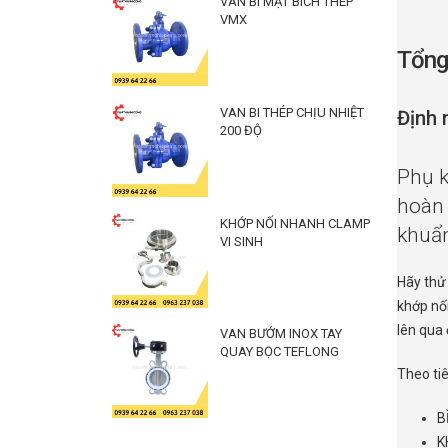
VAN BI MẶT BÍCH THÉP
VMX
Tổng 
VAN BI THÉP CHỊU NHIỆT
Định 
200 ĐỘ
Phụ k
hoàn 
KHỚP NỐI NHANH CLAMP
khuẩn
VI SINH
Hãy thử
khớp nối
lên qua
VAN BƯỚM INOX TAY
QUAY BỌC TEFLONG
Theo tiê
B
K