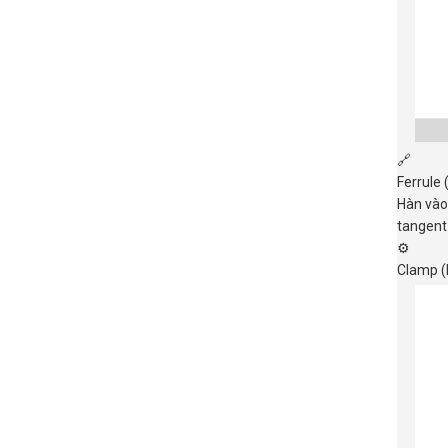
🔗
Ferrule 
Hàn vào 
tangent
⚙️
Clamp (