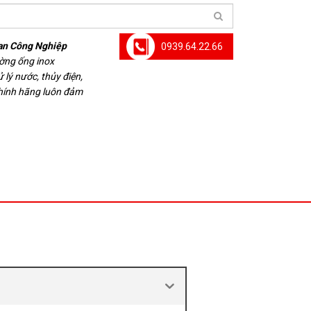
an Công Nghiệp
0939.64.22.66
ường ống inox
 lý nước, thủy điện,
chính hãng luôn đảm