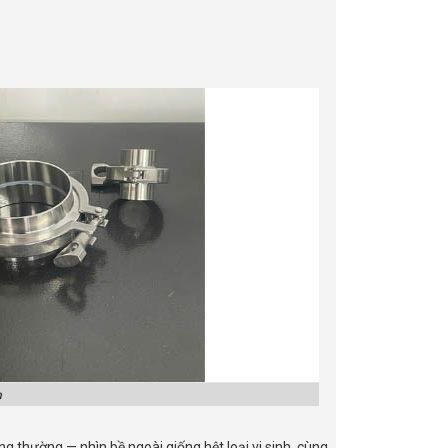
g thường — nhìn bề ngoài giống hệt loại vi sinh, cùng