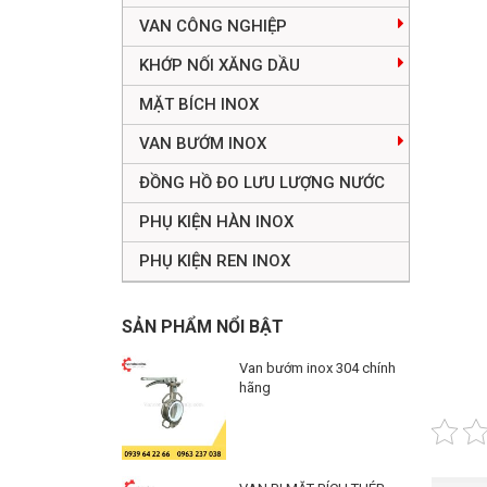
VAN CÔNG NGHIỆP
KHỚP NỐI XĂNG DẦU
MẶT BÍCH INOX
VAN BƯỚM INOX
ĐỒNG HỒ ĐO LƯU LƯỢNG NƯỚC
PHỤ KIỆN HÀN INOX
PHỤ KIỆN REN INOX
SẢN PHẨM NỔI BẬT
Van bướm inox 304 chính
hãng