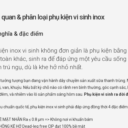
quan & phân loại phụ kiện vi sinh inox
nghĩa & đặc điểm
iện inox vi sinh không đơn giản là phụ kiện bằng
toàn khác, sinh ra để đáp ứng một yêu cầu sống
 trú ngụ, dù là khe hở nhỏ nhất.
 tưởng tượng bạn đang vận hành dây chuyền sản xuất sữa thanh trùng. M
, van, khuỷu. Nếu bất kỳ chỗ nào có rãnh ren bình thường, góc cạnh sắc, h
 đêm, và nhiễm vào lô sản phẩm sáng hôm sau.
Phụ kiện vi sinh ra đời 
u chuẩn quốc tế, phụ kiện inox vi sinh phải đáp ứng đồng thời 4 đặc điểm c
Ề MẶT NHẴN Ra ≤ 0.8 µm => Không nơi vi khuẩn bám
HÔNG KẼ HỞ Dead-leg free CIP đạt 100% bề mặt