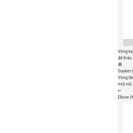
Vòng kẹp
để tháo 
🔵
Gasket 
Vòng làm
mối nối.
↩️
Elbow (