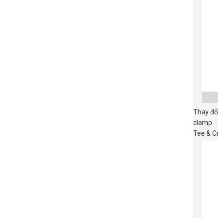
Thay đổi
clamp.
Tee & C