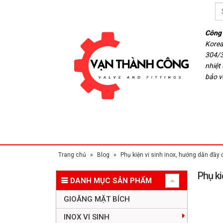
Công 
Korea
304/3
nhiệt
bảo v
Trang chủ
»
Blog
»
Phụ kiện vi sinh inox, hướng dẫn đầy đ
Phụ ki
DANH MỤC SẢN PHẨM
GIOĂNG MẶT BÍCH
INOX VI SINH