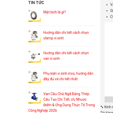
TIN TỨC
V
G
Mặt bích là gì?
C
Hướng dẫn chi tiết cách chọn
clamp vi sinh
Hướng dẫn chi tiết cách chọn
van vi sinh
Phụ kiện vi sinh inox, hướng dẫn
đầy đủ và chi tiết nhất
Van Cầu Chữ Ngã Bằng Thép:
Cấu Tạo Chi Tiết, Ưu Nhược
Điểm & Ứng Dụng Thực Tế Trong
🔧 Kinh
Công Nghiệp 2026
Tôi từng