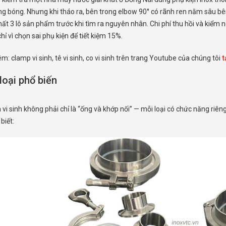
g bóng. Nhưng khi tháo ra, bên trong elbow 90° có rãnh ren nằm sâu bên
ất 3 lô sản phẩm trước khi tìm ra nguyên nhân. Chi phí thu hồi và kiểm 
chỉ vì chọn sai phụ kiện để tiết kiệm 15%.
: clamp vi sinh, tê vi sinh, co vi sinh trên trang Youtube của chúng tôi
t
loại phổ biến
 vi sinh không phải chỉ là “ống và khớp nối” — mỗi loại có chức năng riên
biết: