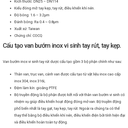
Kích thước: DN25 – DN114
Kiểu đóng mở: tay kẹp, tay rút, điều khiển khí nén.
Độ bóng: 1.6 – 3.2μm
Đánh bóng: Ra 0.4 ~ 0.8μm
Xuất xứ: Taiwan
Chứng chỉ: COCQ
Cấu tạo van bướm inox vi sinh tay rút, tay kẹp.
Van bướm inox vi sinh tay rút dược cấu tạo gồm 3 bộ phận chính như sau:
Thân van, trục van, cánh van được cấu tạo từ vật liệu inox cao cấp
inox 304, inox 316L
Đệm làm kín: gioăng PTFE
Bộ truyền động là bộ phận được kết nối với thân van bướm vi sinh có
nhiệm vụ giúp điều khiển hoạt động đóng mở van. Bộ truyền động
phổ biến nhất là tay gạt, tay kẹp, tay rút. Ngoài ra chúng ta có thể
thay thế bằng bộ điều khiển khí nén, điều khiển điện bởi tính hiện đại
và điều khiển hoàn toàn tự động.