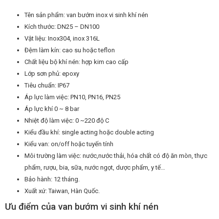
Tên sản phẩm: van bướm inox vi sinh khí nén
Kích thước: DN25 – DN100
Vật liệu: Inox304, inox 316L
Đệm làm kín: cao su hoặc teflon
Chất liệu bộ khí nén: hợp kim cao cấp
Lớp sơn phủ: epoxy
Tiêu chuẩn: IP67
Áp lực làm việc: PN10, PN16, PN25
Áp lực khí 0 ~ 8 bar
Nhiệt độ làm việc: 0 ~220 độ C
Kiểu đầu khí: single acting hoặc double acting
Kiểu van: on/off hoặc tuyến tính
Môi trường làm việc: nước,nước thải, hóa chất có độ ăn mòn, thực
phẩm, rượu, bia, sữa, nước ngọt, dược phẩm, y tế…
Bảo hành: 12 tháng.
Xuất xứ: Taiwan, Hàn Quốc.
Ưu điểm của van bướm vi sinh khí nén