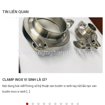
TIN LIÊN QUAN
Teflon là gì? Ứng dụng của teflon
Nội dung bài viếtThông số kỹ thuật van bướm vi sinh tay rútCấu tạo van
bướm inox vi sinh [...]