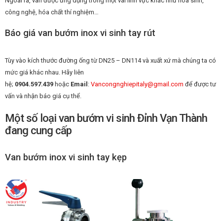
Ngoài ra, van được ứng dụng trong một vài lĩnh vực khác như hóa sinh,
công nghệ, hóa chất thí nghiệm…
Báo giá van bướm inox vi sinh tay rút
Tùy vào kích thước đường ống từ DN25 – DN114 và xuất xứ mà chúng ta có
mức giá khác nhau. Hãy liên
hệ;
0904.597.439
hoặc
Email
:
Vancongnghiepitaly@gmail.com
để được tư
vấn và nhận báo giá cụ thể.
Một số loại van bướm vi sinh Đỉnh Vạn Thành
đang cung cấp
Van bướm inox vi sinh tay kẹp