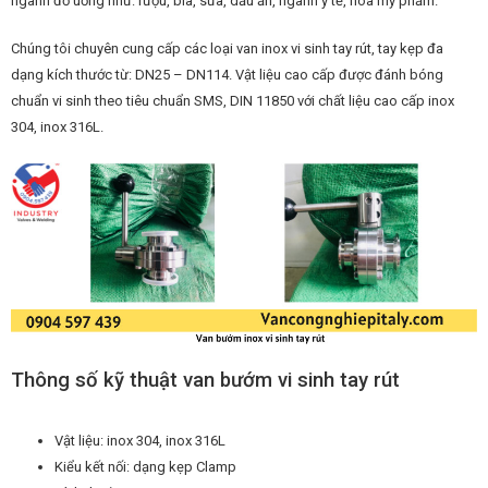
ngành đồ uống như: rượu, bia, sữa, dầu ăn, ngành y tế, hóa mỹ phẩm.
Chúng tôi chuyên cung cấp các loại van inox vi sinh tay rút, tay kẹp đa
dạng kích thước từ: DN25 – DN114. Vật liệu cao cấp được đánh bóng
chuẩn vi sinh theo tiêu chuẩn SMS, DIN 11850 với chất liệu cao cấp inox
304, inox 316L.
Thông số kỹ thuật van bướm vi sinh tay rút
Vật liệu: inox 304, inox 316L
Kiểu kết nối: dạng kẹp Clamp