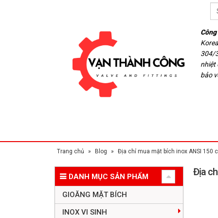
Công 
Korea
304/3
nhiệt
bảo v
Trang chủ
»
Blog
»
Địa chỉ mua mặt bích inox ANSI 150 
Địa ch
DANH MỤC SẢN PHẨM
GIOĂNG MẶT BÍCH
INOX VI SINH