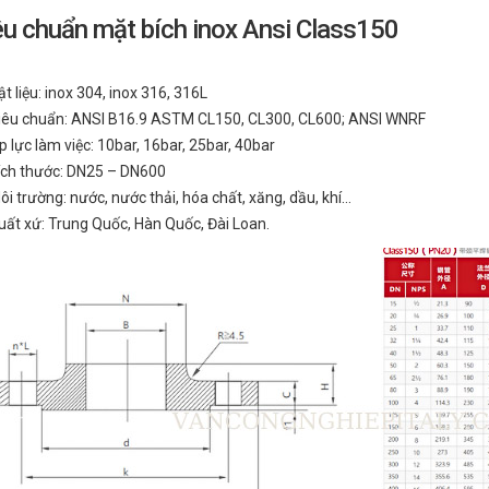
êu chuẩn mặt bích inox Ansi Class150
ật liệu: inox 304, inox 316, 316L
iêu chuẩn: ANSI B16.9 ASTM CL150, CL300, CL600; ANSI WNRF
p lực làm việc: 10bar, 16bar, 25bar, 40bar
ích thước: DN25 – DN600
ôi trường: nước, nước thải, hóa chất, xăng, dầu, khí…
uất xứ: Trung Quốc, Hàn Quốc, Đài Loan.