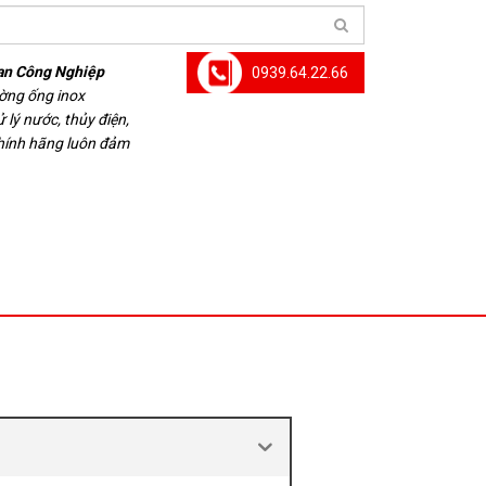
an Công Nghiệp
0939.64.22.66
ường ống inox
 lý nước, thủy điện,
chính hãng luôn đảm