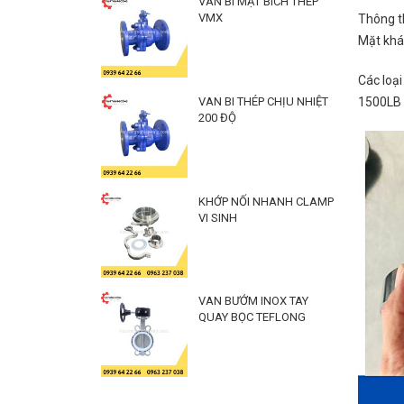
VAN BI MẶT BÍCH THÉP
VMX
Thông t
Mặt khá
Các loạ
VAN BI THÉP CHỊU NHIỆT
1500LB 
200 ĐỘ
KHỚP NỐI NHANH CLAMP
VI SINH
VAN BƯỚM INOX TAY
QUAY BỌC TEFLONG