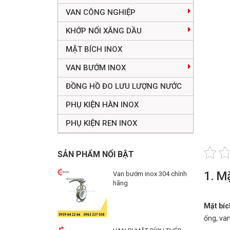
VAN CÔNG NGHIỆP
KHỚP NỐI XĂNG DẦU
MẶT BÍCH INOX
VAN BƯỚM INOX
ĐỒNG HỒ ĐO LƯU LƯỢNG NƯỚC
PHỤ KIỆN HÀN INOX
PHỤ KIỆN REN INOX
SẢN PHẨM NỔI BẬT
1. Mặ
Van bướm inox 304 chính
hãng
Mặt bíc
ống, va