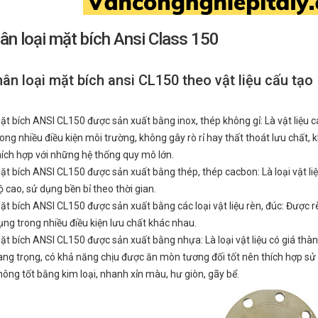
ân loại mặt bích Ansi Class 150
hân loại mặt bích ansi CL150 theo vật liệu cấu tạo
ặt bích ANSI CL150 được sản xuất bằng inox, thép không gỉ: Là vật liệu c
rong nhiều điều kiện môi trường, không gây rò rỉ hay thất thoát lưu chất,
hích hợp với những hệ thống quy mô lớn.
ặt bích ANSI CL150 được sản xuất bằng thép, thép cacbon: Là loại vật liệ
ộ cao, sử dụng bền bỉ theo thời gian.
ặt bích ANSI CL150 được sản xuất bằng các loại vật liệu rèn, đúc: Được r
ụng trong nhiều điều kiện lưu chất khác nhau.
ặt bích ANSI CL150 được sản xuất bằng nhựa: Là loại vật liệu có giá thàn
ang trọng, có khả năng chịu được ăn mòn tương đối tốt nên thích hợp sử 
hông tốt bằng kim loại, nhanh xỉn màu, hư giòn, gãy bể.