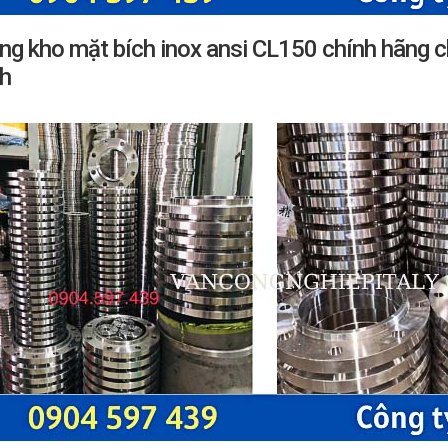
ng kho mặt bích inox ansi CL150 chính hãng c
h