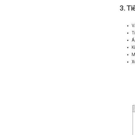
3. Ti
V
T
Á
K
M
X