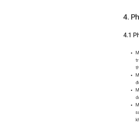
4. Ph
4.1 P
M
t
t
M
đ
M
d
M
s
k