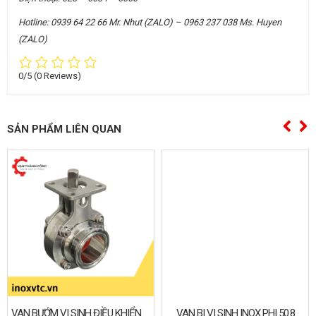
Hotline: 0939 64 22 66 Mr. Nhut (ZALO) – 0963 237 038 Ms. Huyen
(ZALO)
0/5
(0 Reviews)
SẢN PHẨM LIÊN QUAN
VAN BƯỚM VI SINH ĐIỀU KHIỂN KHÍ NÉN
VAN BI VI SINH INOX PHI 50.8