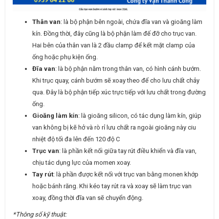
Thân van
: là bộ phận bên ngoài, chứa đĩa van và gioăng làm
kín. Đồng thời, đây cũng là bộ phận làm đế đỡ cho trục van.
Hai bên của thân van là 2 đầu clamp để kết mặt clamp của
ống hoặc phụ kiện ống.
Đĩa van
: là bộ phận nằm trong thân van, có hình cánh bướm.
Khi trục quay, cánh bướm sẽ xoay theo để cho lưu chất chảy
qua. Đây là bộ phận tiếp xúc trực tiếp với lưu chất trong đường
ống.
Gioăng làm kín
: là gioăng silicon, có tác dụng làm kín, giúp
van không bị kẽ hở và rò rỉ lưu chất ra ngoài gioăng này ciu
nhiệt độ tối đa lên đến 120 độ C
Trục van
: là phần kết nối giữa tay rút điều khiển và đĩa van,
chịu tác dụng lực của momen xoay.
Tay rút
: là phần được kết nối với trục van bằng monen khớp
hoặc bánh răng. Khi kéo tay rút ra và xoay sẽ làm trục van
xoay, đồng thời đĩa van sẽ chuyển động.
*Thông số kỹ thuật: