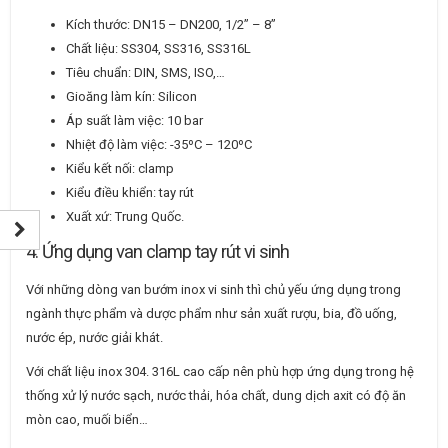
Kích thước: DN15 – DN200, 1/2” – 8”
Chất liệu: SS304, SS316, SS316L
Tiêu chuẩn: DIN, SMS, ISO,…
Gioăng làm kín: Silicon
Áp suất làm việc: 10 bar
Nhiệt độ làm việc: -35ºC – 120ºC
Kiểu kết nối: clamp
Kiểu điều khiển: tay rút
Xuất xứ: Trung Quốc.
4. Ứng dụng van clamp tay rút vi sinh
Với những dòng van bướm inox vi sinh thì chủ yếu ứng dụng trong
ngành thực phẩm và dược phẩm như sản xuất rượu, bia, đồ uống,
nước ép, nước giải khát.
Với chất liệu inox 304. 316L cao cấp nên phù hợp ứng dụng trong hệ
thống xử lý nước sạch, nước thải, hóa chất, dung dịch axit có độ ăn
mòn cao, muối biển…