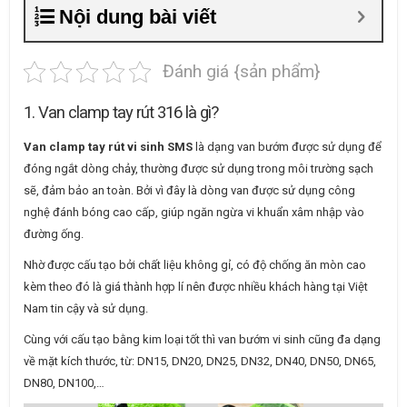
Nội dung bài viết
Đánh giá {sản phẩm}
1. Van clamp tay rút 316 là gì?
Van clamp tay rút vi sinh SMS
là dạng van bướm được sử dụng để
đóng ngắt dòng chảy, thường được sử dụng trong môi trường sạch
sẽ, đảm bảo an toàn. Bởi vì đây là dòng van được sử dụng công
nghệ đánh bóng cao cấp, giúp ngăn ngừa vi khuẩn xâm nhập vào
đường ống.
Nhờ được cấu tạo bởi chất liệu không gỉ, có độ chống ăn mòn cao
kèm theo đó là giá thành hợp lí nên được nhiều khách hàng tại Việt
Nam tin cậy và sử dụng.
Cùng với cấu tạo bằng kim loại tốt thì van bướm vi sinh cũng đa dạng
về mặt kích thước, từ: DN15, DN20, DN25, DN32, DN40, DN50, DN65,
DN80, DN100,…