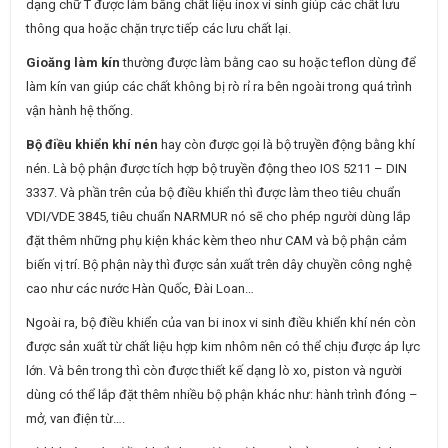
dạng chữ T được làm bằng chất liệu inox vi sinh giúp các chất lưu
thông qua hoặc chặn trực tiếp các lưu chất lại.
Gioăng làm kín
thường được làm bằng cao su hoặc teflon dùng để
làm kín van giúp các chất không bị rò rỉ ra bên ngoài trong quá trình
vận hành hệ thống.
Bộ điều khiển khí nén
hay còn được gọi là bộ truyền động bằng khí
nén. Là bộ phận được tích hợp bộ truyền động theo IOS 5211 – DIN
3337. Và phần trên của bộ điều khiển thì được làm theo tiêu chuẩn
VDI/VDE 3845, tiêu chuẩn NARMUR nó sẽ cho phép người dùng lắp
đặt thêm những phụ kiện khác kèm theo như CAM và bộ phận cảm
biến vị trí. Bộ phận này thì được sản xuất trên dây chuyền công nghệ
cao như các nước Hàn Quốc, Đài Loan…
Ngoài ra, bộ điều khiển của van bi inox vi sinh điều khiển khí nén còn
được sản xuất từ chất liệu hợp kim nhôm nên có thể chịu được áp lực
lớn. Và bên trong thì còn được thiết kế dạng lò xo, piston và người
dùng có thể lắp đặt thêm nhiều bộ phận khác như: hành trình đóng –
mở, van điện từ….