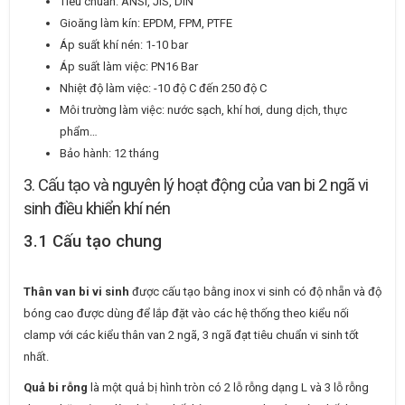
Tiêu chuẩn: ANSI, JIS, DIN
Gioăng làm kín: EPDM, FPM, PTFE
Áp suất khí nén: 1-10 bar
Áp suất làm việc: PN16 Bar
Nhiệt độ làm việc: -10 độ C đến 250 độ C
Môi trường làm việc: nước sạch, khí hơi, dung dịch, thực
phẩm…
Bảo hành: 12 tháng
3. Cấu tạo và nguyên lý hoạt động của van bi 2 ngã vi
sinh điều khiển khí nén
3.1 Cấu tạo chung
Thân van bi vi sinh
được cấu tạo bằng inox vi sinh có độ nhẵn và độ
bóng cao được dùng để lắp đặt vào các hệ thống theo kiểu nối
clamp với các kiểu thân van 2 ngã, 3 ngã đạt tiêu chuẩn vi sinh tốt
nhất.
Quả bi rỗng
là một quả bị hình tròn có 2 lỗ rỗng dạng L và 3 lỗ rỗng