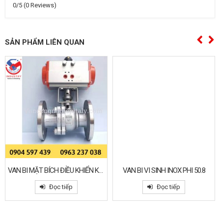
0/5
(0 Reviews)
SẢN PHẨM LIÊN QUAN
VAN BI MẶT BÍCH ĐIỀU KHIỂN KHÍ NÉN
VAN BI VI SINH INOX PHI 50.8
Đọc tiếp
Đọc tiếp