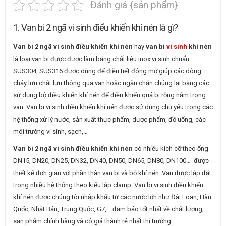
Đánh giá {sản phẩm}
1. Van bi 2 ngã vi sinh điểu khiển khí nén là gì?
Van bi 2 ngã vi sinh điều khiển khí nén
hay
van bi
vi sinh
khí nén
là loại van bi được được làm băng chất liệu inox vi sinh chuẩn
SUS304, SUS316 được dùng để điều tiết đóng mở giúp các dòng
chảy lưu chất lưu thông qua van hoặc ngăn chặn chúng lại bằng các
sử dụng bộ điều khiển khí nén để điều khiển quả bi rỗng nằm trong
van. Van bi vi sinh điều khiển khí nén được sử dụng chủ yếu trong các
hệ thống xử lý nước, sản xuất thực phẩm, dược phẩm, đồ uống, các
môi trường vi sinh, sạch,…
Van bi 2 ngã vi sinh điều khiển khí nén
có nhiều kích cỡ theo ống
DN15, DN20, DN25, DN32, DN40, DN50, DN65, DN80, DN100… được
thiết kế đơn giản với phần thân van bi và bộ khí nén. Van được lắp đặt
trong nhiều hệ thống theo kiểu lắp clamp. Van bi vi sinh điều khiển
khí nén được chúng tôi nhập khẩu từ các nước lớn như Đài Loan, Hàn
Quốc, Nhật Bản, Trung Quốc, G7,… đảm bảo tốt nhất về chất lượng,
sản phẩm chính hãng và có giá thành rẻ nhất thị trường.