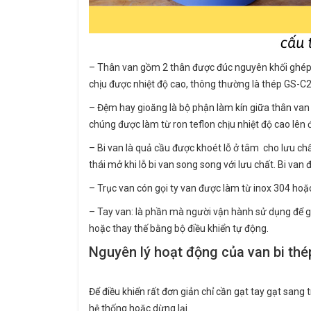
– Thân van gồm 2 thân được đúc nguyên khối ghép lạ
chịu được nhiệt độ cao, thông thường là thép GS-C2
– Đệm hay gioăng là bộ phận làm kín giữa thân van v
chúng được làm từ ron teflon chịu nhiệt độ cao lên
– Bi van là quả cầu được khoét lỗ ở tâm cho lưu chất
thái mở khi lỗ bi van song song với lưu chất. Bi van
– Trục van cón gọi ty van được làm từ inox 304 hoặ
– Tay van: là phần mà người vận hành sử dụng để g
hoặc thay thế bằng bộ điều khiển tự động.
Nguyên lý hoạt động của van bi thé
Để điều khiển rất đơn giản chỉ cần gạt tay gạt sang 
hệ thống hoặc dừng lại.