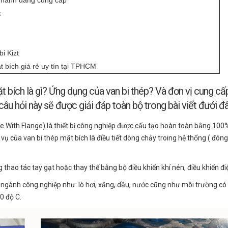
 Thành đang cung cấp
:
i Kizt
t bích giá rẻ uy tín tại TPHCM
ặt bích là gì? Ứng dụng của van bi thép? Và đơn vị cung cấ
 câu hỏi này sẽ được giải đáp toàn bộ trong bài viết đưới đ
lve With Flange) là thiết bị công nghiệp được cấu tạo hoàn toàn bằng 100
 vụ của van bi thép mặt bích là điều tiết dòng chảy troing hệ thống ( đón
hao tác tay gạt hoặc thay thế bằng bộ điều khiển khí nén, điều khiển đi
ngành công nghiệp như: lò hơi, xăng, dầu, nước cũng như môi trường có 
0 độ C.