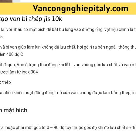
i với nhau có mặt bích để bắt bu lông vào đường ống, vật liệu chính là 
5.
à bi van giúp làm kín không để lưu chất, hơi gò rỉ ra bên ngoài, thông t
 đến 400 độ C
 đi qua, Van ở trạng thái đóng khi lỗ bi van vuông góc lưu chất và van ở
 được làm từ inox 304
c thép
ạt điều khiển hoạt động đóng mở của van, chúng được làm bằng thép, i
p mặt bích
trái hoặc phải một góc từ 0 – 90 độ tùy thuộc góc độ khi đó lưu chất sẽ đi