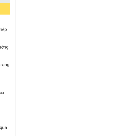
thép
hường
 trạng
nox
 qua