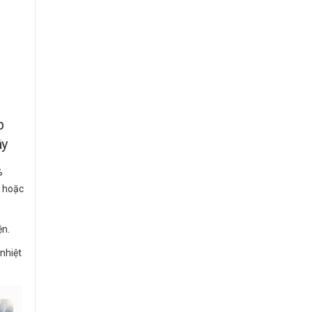
p
ây
%
g hoặc
ện.
nhiệt