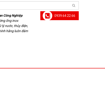
an Công Nghiệp
0939.64.22.66
ường ống inox
 lý nước, thủy điện,
chính hãng luôn đảm