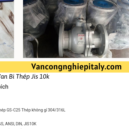
bích
hép GS-C25 Thép không gỉ 304/316L
BS, ANSI, DIN, JIS10K