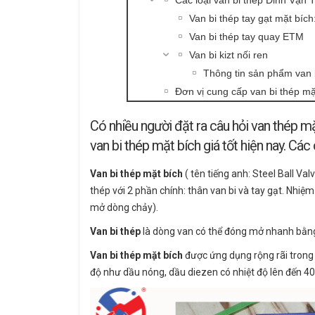
Các loại van bi thép Đỉnh Vạn
Van bi thép tay gạt mặt bích
Van bi thép tay quay ETM
Van bi kizt nối ren
Thông tin sản phẩm van b
Đơn vị cung cấp van bi thép mặ
Có nhiều người đặt ra câu hỏi van thép m
van bi thép mặt bích giá tốt hiện nay. Các
Van bi thép mặt bích
( tên tiếng anh: Steel Ball Va
thép với 2 phần chính: thân van bi và tay gạt. Nhiệm
mở dòng chảy).
Van bi thép
là dòng van có thể đóng mở nhanh bằng t
Van bi thép mặt bích
được ứng dụng rộng rãi trong 
độ như dầu nóng, dầu diezen có nhiệt độ lên đến 40