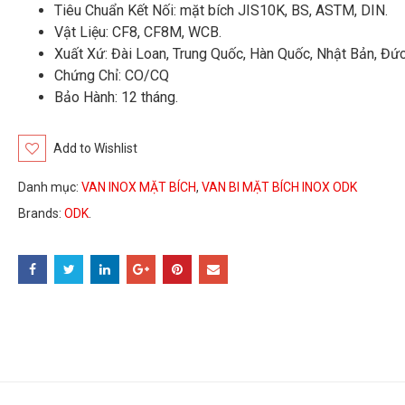
Tiêu Chuẩn Kết Nối: mặt bích JIS10K, BS, ASTM, DIN.
Vật Liệu: CF8, CF8M, WCB.
Xuất Xứ: Đài Loan, Trung Quốc, Hàn Quốc, Nhật Bản, Đứ
Chứng Chỉ: CO/CQ
Bảo Hành: 12 tháng.
Add to Wishlist
Danh mục:
VAN INOX MẶT BÍCH
,
VAN BI MẶT BÍCH INOX ODK
Brands:
ODK
.