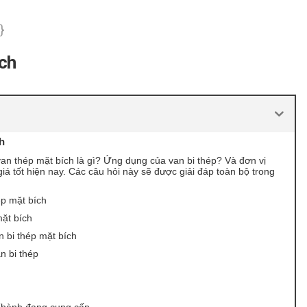
}
ích
h
van thép mặt bích là gì? Ứng dụng của van bi thép? Và đơn vị
iá tốt hiện nay. Các câu hỏi này sẽ được giải đáp toàn bộ trong
ép mặt bích
ặt bích
 bi thép mặt bích
n bi thép