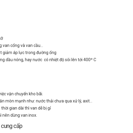
cỡ
g van cổng và van cầu…
ụt giảm áp lực trong đường ống
g dầu nóng, hay nước có nhiệt độ sôi lên tới 400º C
iệc vận chuyển kho bãi.
ăn mòn mạnh như: nước thải chưa qua xử lý, axit…
hời gian dài thì van dễ bị gỉ
hì nên dùng van inox.
g cung cấp