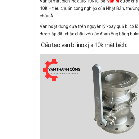
Van bi mặt bích inox JIS 10K là loại
van bi
được chế 
10K
– tiêu chuẩn công nghiệp của Nhật Bản, thườn
châu Á.
Van hoạt động dựa trên nguyên lý xoay quả bi có l
được lắp đặt chắc chắn với các đoạn ống bằng bulo
Cấu tạo van bi inox jis 10k mặt bích: