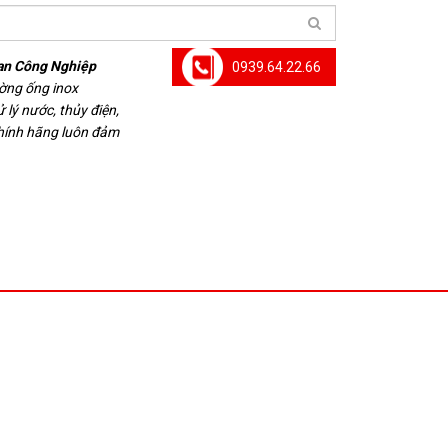
an Công Nghiệp
0939.64.22.66
ường ống inox
 lý nước, thủy điện,
chính hãng luôn đảm