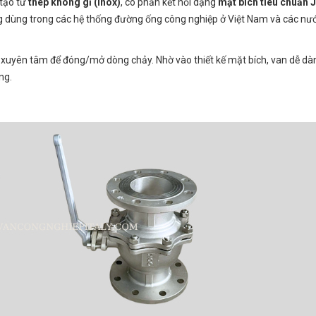
tạo từ
thép không gỉ (inox)
, có phần kết nối dạng
mặt bích tiêu chuẩn J
g dùng trong các hệ thống đường ống công nghiệp ở Việt Nam và các nư
ỗ xuyên tâm để đóng/mở dòng chảy. Nhờ vào thiết kế mặt bích, van dễ dà
ng.