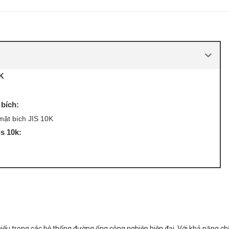
K
 bích:
 mặt bích JIS 10K
s 10k:
thiếu trong các hệ thống đường ống công nghiệp hiện đại. Với khả năng ch