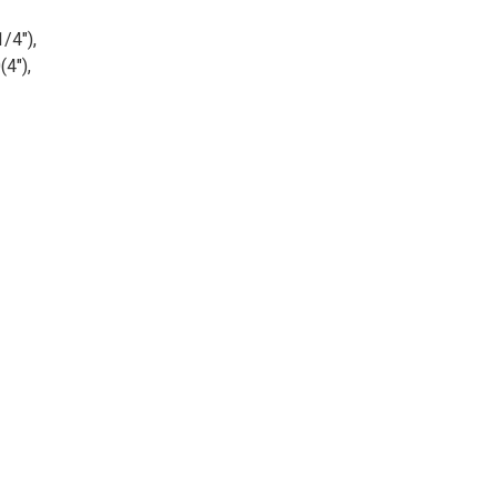
/4″),
4″),