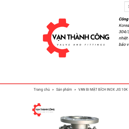
Công 
Korea
304/3
nhiệt
bảo v
Trang chủ
»
Sản phẩm
»
VAN BI MẶT BÍCH INOX JIS 10K