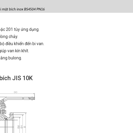
ặc 201 tùy ứng dụng.
dòng chảy.
bộ điều khiển đến bi van.
úp van kín khít.
bằng bulong.
 bích JIS 10K