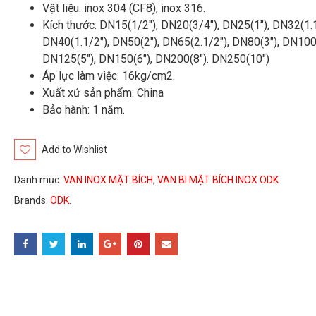
Vật liệu: inox 304 (CF8), inox 316.
Kích thước: DN15(1/2″), DN20(3/4″), DN25(1″), DN32(1.1
DN40(1.1/2″), DN50(2″), DN65(2.1/2″), DN80(3″), DN100(
DN125(5″), DN150(6″), DN200(8″). DN250(10″)
Áp lực làm việc: 16kg/cm2.
Xuất xứ sản phẩm: China
Bảo hành: 1 năm.
Add to Wishlist
Danh mục:
VAN INOX MẶT BÍCH
,
VAN BI MẶT BÍCH INOX ODK
Brands:
ODK
.