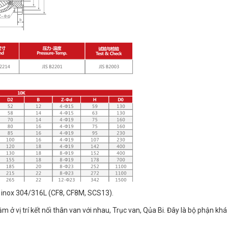
 từ inox 304/316L (CF8, CF8M, SCS13).
m ở vị trí kết nối thân van với nhau, Trục van, Qủa Bi. Đây là bộ phận kh