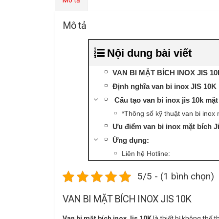
Mô tả
Mô tả
Nội dung bài viết
VAN BI MẶT BÍCH INOX JIS 10
Định nghĩa van bi inox JIS 10K
Cấu tạo van bi inox jis 10k mặt
*Thông số kỹ thuật van bi inox
Ưu điểm van bi inox mặt bích Ji
Ứng dụng:
Liên hệ Hotline:
5/5 - (1 bình chọn)
VAN BI MẶT BÍCH INOX JIS 10K
Van bi mặt bích inox Jis 10K
là thiết bị không thể 