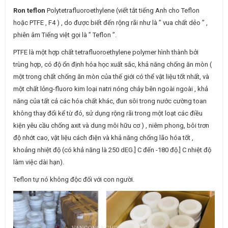
Ron teflon
Polytetrafluoroethylene (viết tắt tiếng Anh cho Teflon
hoặc PTFE , F4 ) , do được biết đến rộng rãi như là ” vua chất dẻo ” ,
phiên âm Tiếng việt gọi là ” Teflon ”.
PTFE là một hợp chất tetrafluoroethylene polymer hình thành bởi
trùng hợp, có độ ổn định hóa học xuất sắc, khả năng chống ăn mòn (
một trong chất chống ăn mòn của thế giới có thể vật liệu tốt nhất, và
một chất lỏng-fluoro kim loại natri nóng chảy bên ngoài ngoài , khả
năng của tất cả các hóa chất khác, đun sôi trong nước cường toan
không thay đổi kể từ đó, sử dụng rộng rãi trong một loạt các điều
kiện yêu cầu chống axit và dung môi hữu cơ ) , niêm phong, bôi trơn
độ nhớt cao, vật liệu cách điện và khả năng chống lão hóa tốt ,
khoảng nhiệt độ (có khả năng là 250 dEG.] C đến -180 độ.] C nhiệt độ
làm việc dài hạn).
Teflon tự nó không độc đối với con người.