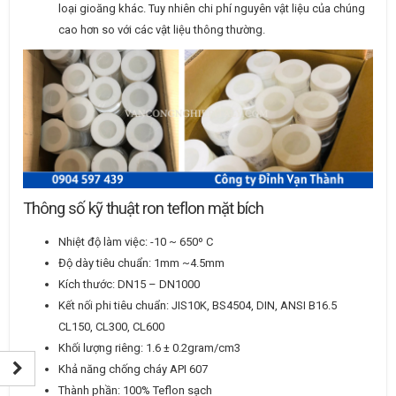
loại gioăng khác. Tuy nhiên chi phí nguyên vật liệu của chúng
cao hơn so với các vật liệu thông thường.
Thông số kỹ thuật ron teflon mặt bích
Nhiệt độ làm việc: -10 ~ 650º C
Độ dày tiêu chuẩn: 1mm ~4.5mm
Kích thước: DN15 – DN1000
Kết nối phi tiêu chuẩn: JIS10K, BS4504, DIN, ANSI B16.5
CL150, CL300, CL600
Khối lượng riêng: 1.6 ± 0.2gram/cm3
Khả năng chống cháy API 607
Thành phần: 100% Teflon sạch