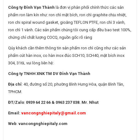
Công ty Đỉnh Vạn Thành
là đơn vị phân phối chính thức các sản
phẩm ron làm kín như: ron chì mặt bích, ron chì graphite chịu nhiệt,
ron chi spiral wound gasket, gioăng TEFLON PTFE, ron chì 3 vành,
ron chì 1 vành. Các sản phẩm chúng tôi cung cấp đều bao test 100%,
chứng chỉ chất lượng COCQ, nguồn gốc rõ ràng
Qúy khách cần thêm thông tin sản phẩm ron chì cũng như các sản
phẩm cút hàn inox, co hàn inox đúc SCH10, SCH40, mặt bích inox
304, 316L vui lòng liên hệ:
Công ty TNHH XNK TM DV Đỉnh Vạn Thành
Địa chỉ
: 40, đường số 20, phường Bình Hưng Hòa, quận Bình Tân,
TPHCM.
ĐT/Zalo
:
0939 64 22 66 & 0963 237 038. Mr. Nhut
Email:
vancongnghiepitaly@gmail.com
Web
:
vancongnghiepitaly.com