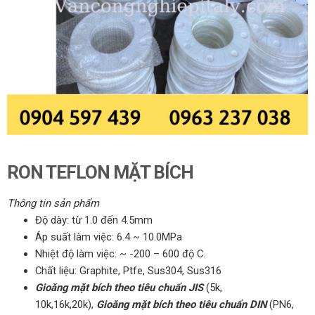
RON TEFLON MẶT BÍCH
Thông tin sản phẩm
Độ dày: từ 1.0 đến 4.5mm
Áp suất làm việc: 6.4 ~ 10.0MPa
Nhiệt độ làm việc: ~ -200 – 600 độ C.
Chất liệu: Graphite, Ptfe, Sus304, Sus316
Gioăng mặt bích theo tiêu chuẩn JIS
(5k,
10k,16k,20k),
Gioăng mặt bích theo tiêu chuẩn DIN
(PN6,