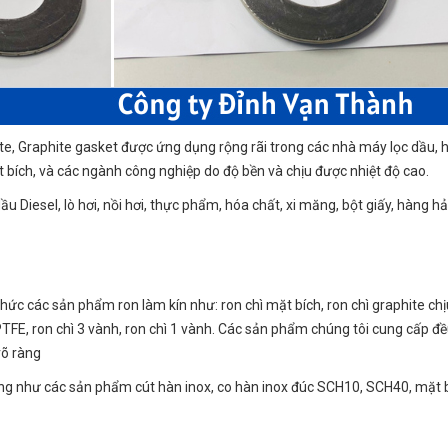
hite, Graphite gasket được ứng dụng rộng rãi trong các nhà máy lọc dầu, 
t bích, và các ngành công nghiệp do độ bền và chịu được nhiệt độ cao.
ầu Diesel, lò hơi, nồi hơi, thực phẩm, hóa chất, xi măng, bột giấy, hàng hả
thức các sản phẩm ron làm kín như: ron chì mặt bích, ron chì graphite chị
PTFE, ron chì 3 vành, ron chì 1 vành. Các sản phẩm chúng tôi cung cấp đ
rõ ràng
ng như các sản phẩm cút hàn inox, co hàn inox đúc SCH10, SCH40, mặt 