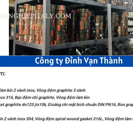
ồm:
làm kín 2 vành inox, Vòng đệm graphite 3 vành
.
nox 316,
B
ạc đệm chì graphite, Vòng đệm làm kín
.
t graphite dn125 jis10k, Gioăng chì mặt bích chuẩn DIN PN16, Ron gra
kín 2 vành inox 304, Vòng đệm spiral wound gasket 316L, Vòng đệm làm 