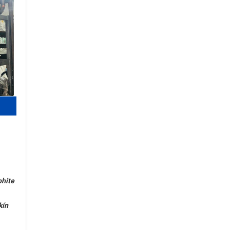
phite
kín