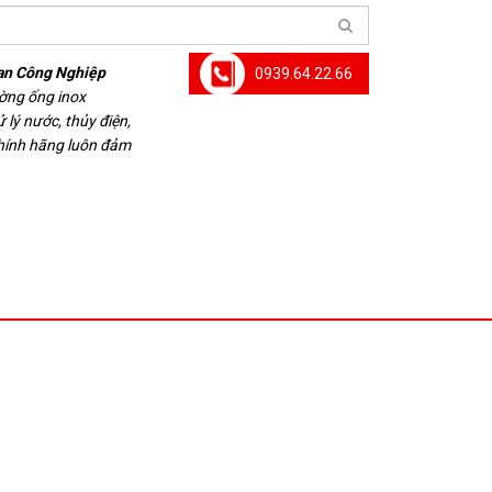
an Công Nghiệp
0939.64.22.66
ường ống inox
 lý nước, thủy điện,
chính hãng luôn đảm