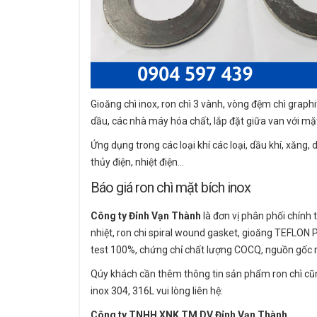
Gioăng chì inox, ron chì 3 vành, vòng đệm chì grap
dầu, các nhà máy hóa chất, lắp đặt giữa van với mặ
Ứng dụng trong các loại khí các loại, dầu khí, xăng, d
thủy điện, nhiệt điện…
Báo giá ron chì mặt bích inox
Công ty Đỉnh Vạn Thành
là đơn vị phân phối chính 
nhiệt, ron chi spiral wound gasket, gioăng TEFLON 
test 100%, chứng chỉ chất lượng COCQ, nguồn gốc 
Qúy khách cần thêm thông tin sản phẩm ron chì cũ
inox 304, 316L vui lòng liên hệ:
Công ty TNHH XNK TM DV Đỉnh Vạn Thành