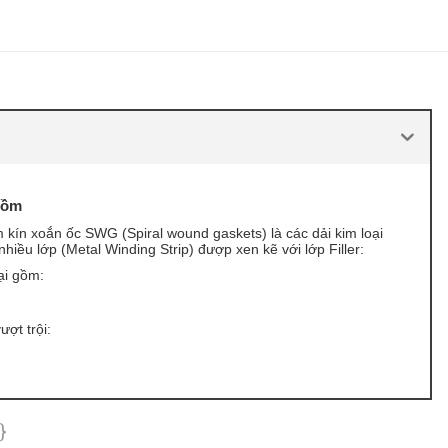
gồm
 kín xoắn ốc SWG (Spiral wound gaskets) là các dải kim loại
iều lớp (Metal Winding Strip) đượp xen kẽ với lớp Filler:
ại gồm:
ợt trội:
}