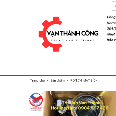
Công 
Korea
304/3
nhiệt
bảo v
Trang chủ
»
Sản phẩm
»
RON CHÌ MẶT BÍCH