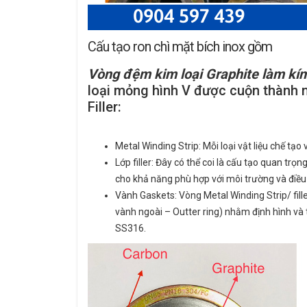
Cấu tạo ron chì mặt bích inox gồm
Vòng đệm kim loại Graphite làm kí
loại mỏng hình V được cuộn thành n
Filler:
Metal Winding Strip: Mỗi loại vật liệu chế tạ
Lớp filler: Đây có thể coi là cấu tạo quan trọ
cho khả năng phù hợp với môi trường và điều k
Vành Gaskets: Vòng Metal Winding Strip/ fill
vành ngoài – Outter ring) nhằm định hình và
SS316.