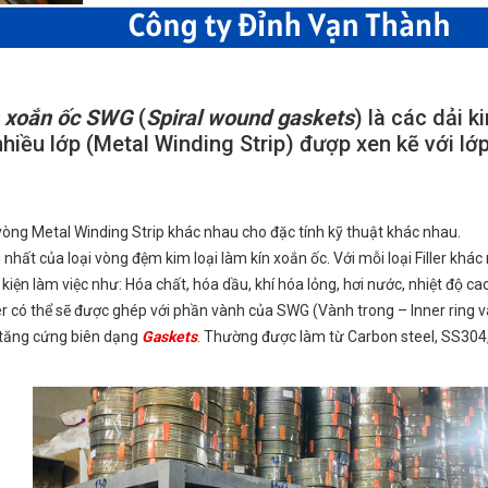
n xoắn ốc SWG
(
Spiral wound gaskets
) là các dải k
hiều lớp (Metal Winding Strip) đượp xen kẽ với lớ
o vòng Metal Winding Strip khác nhau cho đặc tính kỹ thuật khác nhau.
ng nhất của loại vòng đệm kim loại làm kín xoắn ốc. Với mỗi loại Filler khá
iện làm việc như: Hóa chất, hóa dầu, khí hóa lỏng, hơi nước, nhiệt độ ca
er có thể sẽ được ghép với phần vành của SWG (Vành trong – Inner ring v
 tăng cứng biên dạng
Gaskets
. Thường được làm từ Carbon steel, SS304