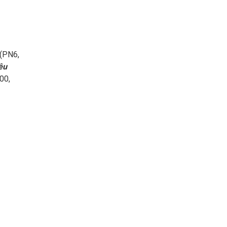
(PN6,
êu
00,