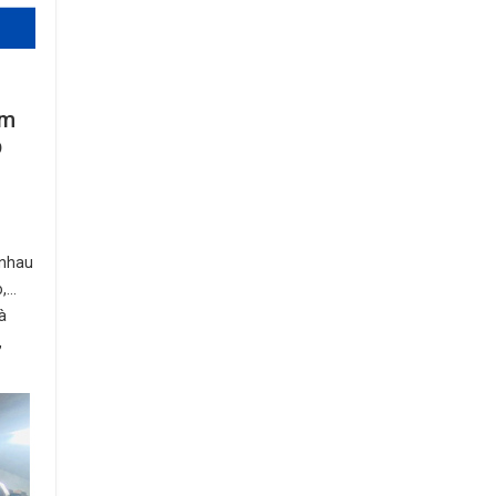
im
p
c nhau
o,…
à
,