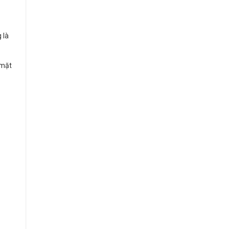
 là
 mặt