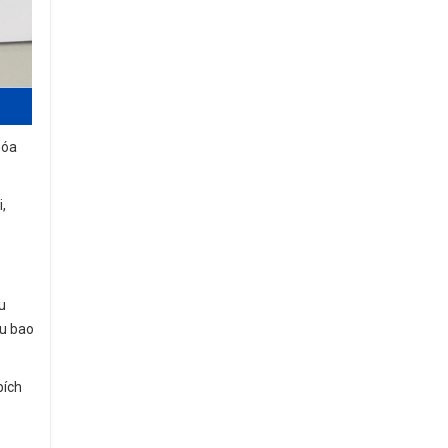
hóa
i,
u
ều bao
bích