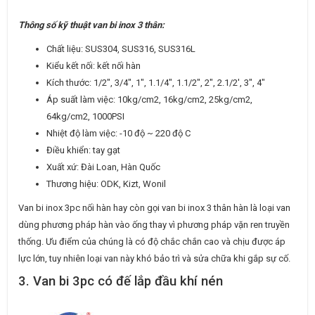
Thông số kỹ thuật van bi inox 3 thân:
Chất liệu: SUS304, SUS316, SUS316L
Kiểu kết nối: kết nối hàn
Kích thước: 1/2″, 3/4″, 1″, 1.1/4″, 1.1/2″, 2″, 2.1/2′, 3″, 4″
Áp suất làm việc: 10kg/cm2, 16kg/cm2, 25kg/cm2,
64kg/cm2, 1000PSI
Nhiệt độ làm việc: -10 độ ~ 220 độ C
Điều khiển: tay gạt
Xuất xứ: Đài Loan, Hàn Quốc
Thương hiệu: ODK, Kizt, Wonil
Van bi inox 3pc nối hàn hay còn gọi van bi inox 3 thân hàn là loại van
dùng phương pháp hàn vào ống thay vì phương pháp vặn ren truyền
thống. Ưu điểm của chúng là có độ chắc chắn cao và chịu được áp
lực lớn, tuy nhiên loại van này khó bảo trì và sửa chữa khi gắp sự cố.
3. Van bi 3pc có đế lắp đầu khí nén