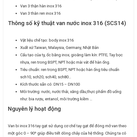
Van 3 thận hàn inox 316
Van 3 thân ren inox 316
Thông số kỹ thuật van nước inox 316 (SCS14)
Vật liệu chế tạo: body inox 316
Xuất xứ:Taiwan, Malaysia, Germany, Nhật Bản
Cấu tạo của ty, ốc bằng inox; gioăng làm kín: PTFE; Tay bọc
nhựa, ren trong BSPT, NPT hoặc mài vát để hàn ống.
Tiêu chuẩn: ren trong BSPT, NPT hoặc hàn ống tiêu chuẩn
sch10, sch20, sch40, sch80…
Kích thước sẵn có: DN15 – DN100
Môi trường: nước, nước thải, xăng dầu,thực phẩm đồ uống
như: bia rượu, entanol, môi trường kiềm …
Nguyên lý hoạt động
Van bi inox 316 tay gạt sử dụng cơ chế tay gạt để đóng mở van theo
một góc 0 – 90º giúp điều tiết dòng chảy của hệ thống. Chúng ta có