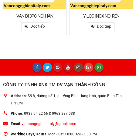
VAN BI 3PC NỐI HÀN
Y LỌC INOX NỐI REN
Đọc tiếp
Đọc tiếp
CÔNG TY TNHH XNK TM DV VẠN THÀNH CÔNG
Address:
Số 8, đường số 1, phường Bình Hưng Hoà, quận Bình Tân,
TPHCM
Phone:
0939 64 22 66 & 0963 237 038
Email:
vancongnghiepitaly@gmail.com
Working Days/Hours:
Mon - Sat / 8:00 AM - 5:00 PM