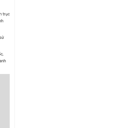
h trục
nh
 sử
c,
ranh