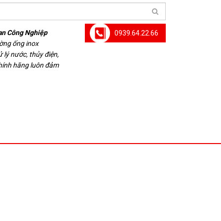
an Công Nghiệp
0939.64.22.66
ường ống inox
 lý nước, thủy điện,
chính hãng luôn đảm