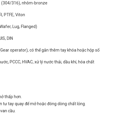
x (304/316), nhôm-bronze
, PTFE, Viton
Wafer, Lug, Flanged)
JIS, DIN
(Gear operator), có thể gắn thêm tay khóa hoặc hộp số
ước, PCCC, HVAC, xử lý nước thải, dầu khí, hóa chất
ở thấp hơn.
n tư tay quay để mở hoặc đóng dòng chất lỏng.
 van cầu.