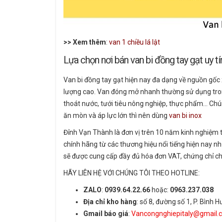
>> Xem thêm
:
van 1 chiều lá lật
Lựa chọn nơi bán van bi đồng tay gạt uy tí
Van bi đồng tay gạt hiện nay đa dạng về nguồn gốc x
lượng cao. Van đóng mở nhanh thường sử dụng tron
thoát nước, tưới tiêu nông nghiệp, thực phẩm… Chú
ăn mòn và áp lực lớn thì nên dùng
van bi inox
Đỉnh Vạn Thành là đơn vị trên 10 năm kinh nghiệm t
chính hãng từ các thương hiệu nổi tiếng hiện nay n
sẽ được cung cấp đầy đủ hóa đơn VAT, chứng chỉ ch
HÃY LIÊN HỆ VỚI CHÚNG TÔI THEO HOTLINE:
ZALO
:
0939.64.22.66
hoặc:
0963.237.038
Địa chỉ kho hàng
: số 8, đường số 1, P. Bìn
Gmail báo giá
:
Vancongnghiepitaly@gmail.