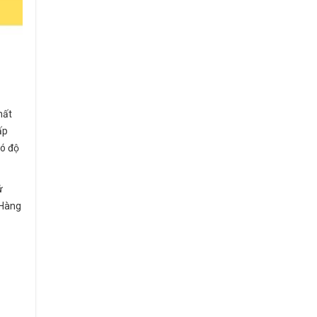
hất
ấp
có độ
ứ
 Hàng