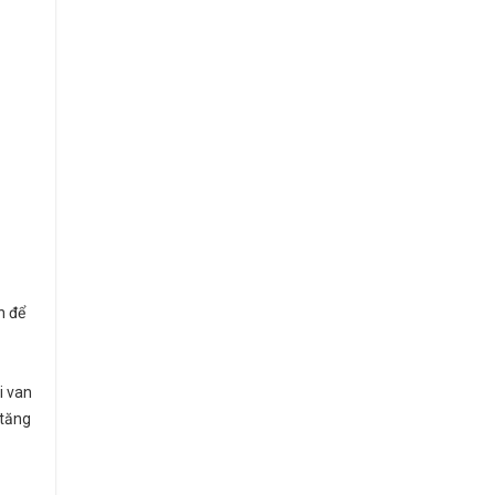
n để
i van
 tăng