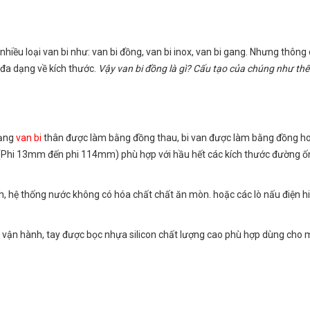
 nhiều loại van bi như: van bi đồng, van bi inox, van bi gang. Nhưng thông
à đa dạng về kích thước.
Vậy van bi đồng là gì? Cấu tạo của chúng như th
dạng
van bi
thân được làm bằng đồng thau, bi van được làm bằng đồng h
 (Phi 13mm đến phi 114mm) phù hợp với hầu hết các kích thước đường ố
 hệ thống nước không có hóa chất chất ăn mòn. hoặc các lò nấu điện h
i vận hành, tay được bọc nhựa silicon chất lượng cao phù hợp dùng cho 