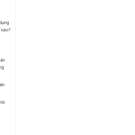
 dụng
ế nào?
oặc
ng
iện
môi