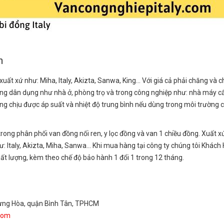
n
uất xứ như: Miha, Italy, Akizta, Sanwa, King… Với giá cả phải chăng và c
g dân dụng như nhà ở, phòng trọ và trong công nghiệp như: nhà máy c
ng chịu được áp suất và nhiệt độ trung bình nếu dùng trong môi trường 
rong phân phối van đồng nối ren, y lọc đồng và van 1 chiều đồng. Xuất x
hư: Italy, Akizta, Miha, Sanwa… Khi mua hàng tại công ty chúng tôi Khách
ất lượng, kèm theo chế độ bảo hành 1 đổi 1 trong 12 tháng.
h Hưng Hòa, quận Bình Tân, TPHCM
com