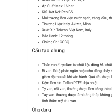
Nhiệt Độ Làm Việc: 120 độ C
Áp Suất Max: 16 bar
Kiểu Kết Nối: Ren BS
Môi trường làm việc: nước sạch, xăng, dầu, 
Thương Hiệu: Italy, Akizta, Miha…
Xuất Xứ: Taiwan, Việt Nam, Italy
Bảo Hành: 12 tháng
Chứng Chỉ: COCQ.
Cấu tạo chung
Thân van được làm từ chất liệu đồng AU chất 
Bi van: là bộ phận ngăn hoặc cho dòng chảy 
giảm độ ma sát khi vận hành. Quả cầu được 
Đệm làm kín: Teflon PTFE chịu nhiệt
Ty van, cốt van, thường được làm bằng thép kh
Tay van: thường được làm bằng thép không gỉ
tính thẩm mỹ cho van.
Ứng dụng