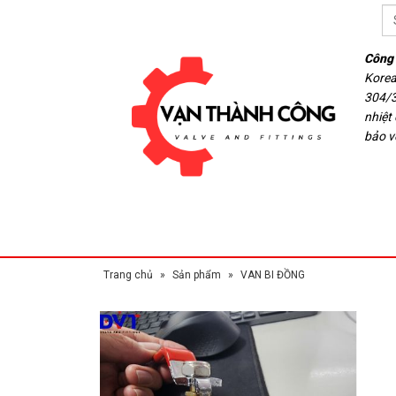
Công 
Korea
304/3
nhiệt
bảo v
Trang chủ
»
Sản phẩm
»
VAN BI ĐỒNG