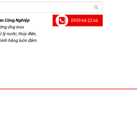
an Công Nghiệp
0939.64.22.66
ường ống inox
 lý nước, thủy điện,
chính hãng luôn đảm