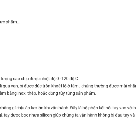
thực phẩm…
lượng cao chịu được nhiệt độ 0 -120 độ C.
đi qua van, bi được đúc tròn khoét lỗ ở tâm , chúng thường được mài nhẵ
làm bằng inox, thép, hoặc đồng tùy từng sản phẩm.
ông gỉ chịu áp lực lớn khi vận hành. Đây là bộ phận kết nối tay van với b
, tay được bọc nhựa silicon giúp chúng ta vận hành không bị đau tay và