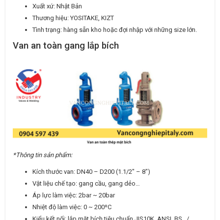
Xuất xứ: Nhật Bản
Thương hiệu: YOSITAKE, KIZT
Tình trạng: hàng sẵn kho hoặc đợi nhập với những size lớn.
Van an toàn gang lắp bích
*Thông tin sản phẩm:
Kích thước van: DN40 – D200 (1.1/2″ – 8″)
Vật liệu chế tạo: gang cầu, gang dẻo…
Áp lực làm việc: 2bar ~ 20bar
Nhiệt độ làm việc: 0 ~ 200ºC
Kiểu kết nối: lắp mặt bích tiêu chuẩn JIS10K, ANSI, BS…/