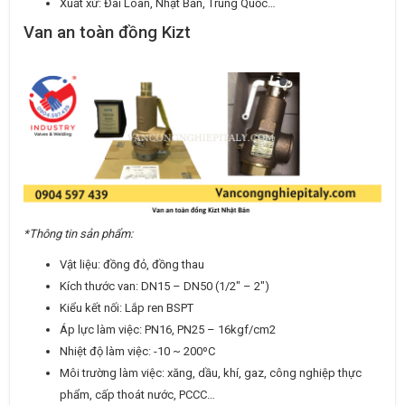
Xuất xứ: Đài Loan, Nhật Bản, Trung Quốc…
Van an toàn đồng Kizt
*Thông tin sản phẩm:
Vật liệu: đồng đỏ, đồng thau
Kích thước van: DN15 – DN50 (1/2″ – 2″)
Kiểu kết nối: Lắp ren BSPT
Áp lực làm việc: PN16, PN25 – 16kgf/cm2
Nhiệt độ làm việc: -10 ~ 200ºC
Môi trường làm việc: xăng, dầu, khí, gaz, công nghiệp thực
phẩm, cấp thoát nước, PCCC…