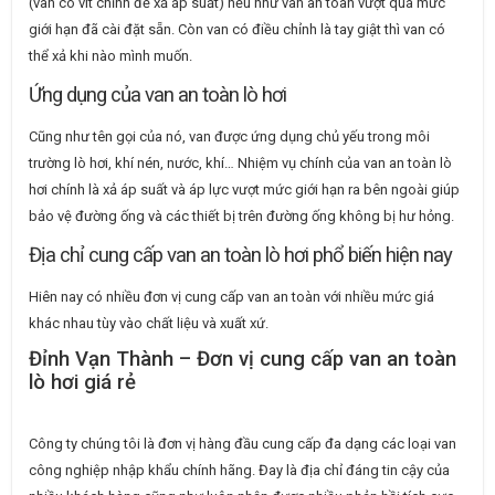
(van có vít chỉnh để xả áp suất) nếu như van an toàn vượt quá mức
giới hạn đã cài đặt sẵn. Còn van có điều chỉnh là tay giật thì van có
thể xả khi nào mình muốn.
Ứng dụng của van an toàn lò hơi
Cũng như tên gọi của nó, van được ứng dụng chủ yếu trong môi
trường lò hơi, khí nén, nước, khí… Nhiệm vụ chính của van an toàn lò
hơi chính là xả áp suất và áp lực vượt mức giới hạn ra bên ngoài giúp
bảo vệ đường ống và các thiết bị trên đường ống không bị hư hỏng.
Địa chỉ cung cấp van an toàn lò hơi phổ biến hiện nay
Hiên nay có nhiều đơn vị cung cấp van an toàn với nhiều mức giá
khác nhau tùy vào chất liệu và xuất xứ.
Đỉnh Vạn Thành – Đơn vị cung cấp van an toàn
lò hơi giá rẻ
Công ty chúng tôi là đơn vị hàng đầu cung cấp đa dạng các loại van
công nghiệp nhập khẩu chính hãng. Đay là địa chỉ đáng tin cậy của