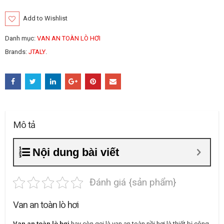
Add to Wishlist
Danh mục:
VAN AN TOÀN LÒ HƠI
Brands:
JTALY
.
Mô tả
Nội dung bài viết
Đánh giá {sản phẩm}
Van an toàn lò hơi
Van an toàn lò hơi
hay còn gọi là van an toàn nồi hơi là thiết bị công