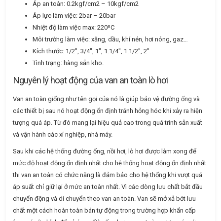
Áp an toàn: 0.2kgf/cm2 – 10kgf/cm2
Áp lực làm việc: 2bar – 20bar
Nhiệt độ làm việc max: 220ºC
Môi trường làm việc: xăng, dầu, khí nén, hơi nóng, gaz…
Kích thước: 1/2″, 3/4″, 1″, 1.1/4″, 1.1/2″, 2″
Tình trạng: hàng sẵn kho.
Nguyên lý hoạt động của van an toàn lò hơi
Van an toàn giống như tên gọi của nó là giúp bảo vệ đường ống và
các thiết bị sau nó hoạt động ổn định tránh hỏng hóc khi xảy ra hiện
tượng quá áp. Từ đó mang lại hiệu quả cao trong quá trình sản xuất
và vận hành các xí nghiệp, nhà máy.
Sau khi các hệ thống đường ống, nồi hơi, lò hơi được làm xong để
mức độ hoạt động ổn định nhất cho hệ thống hoạt động ổn định nhất
thi van an toàn có chức năng là đảm bảo cho hệ thống khi vượt quá
áp suất chỉ giữ lại ở mức an toàn nhất. Vì các dòng lưu chất bắt đầu
chuyển động và di chuyển theo van an toàn. Van sẽ mở xả bớt lưu
chất một cách hoàn toàn bán tự động trong trường hợp khẩn cấp