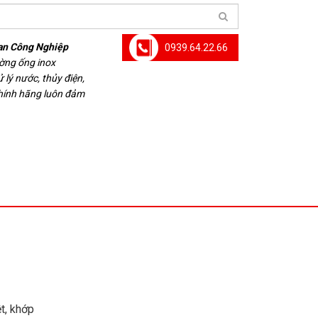
an Công Nghiệp
0939.64.22.66
ường ống inox
 lý nước, thủy điện,
chính hãng luôn đảm
ệt, khớp