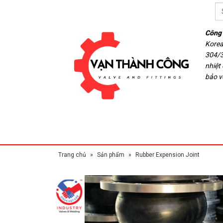
Công 
Korea
304/3
nhiệt
bảo v
Trang chủ
»
Sản phẩm
»
Rubber Expension Joint