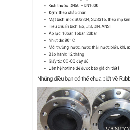
Kích thước: DN50 – DN1000
Đệm: thép chắc chắn
Mặt bích: inox SUS304, SUS316, thép mạ kẽ
Tiêu chuẩn bích: BS, JIS, DIN, ANSI
Áp lực: 10bar, 16bar, 20bar
Nhiệt độ: 80º C
Môi trường: nước, nước thải, nước biển, khi, a
Bảo hành: 12 tháng
Giấy tờ: CO-CQ đầy đủ
Liên hệ hotline để được báo giá chi tiết !
Những điều bạn có thể chưa biết về Rub