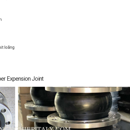
m
xit loãng
ber Expension Joint