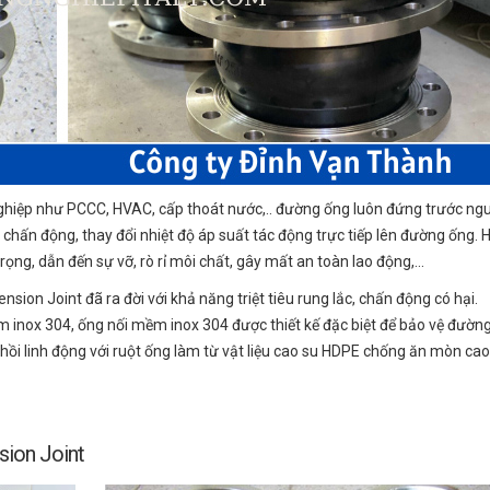
hiệp như PCCC, HVAC, cấp thoát nước,.. đường ống luôn đứng trước ng
, chấn động, thay đổi nhiệt độ áp suất tác động trực tiếp lên đường ống. 
trọng, dẫn đến sự vỡ, rò rỉ môi chất, gây mất an toàn lao động,…
sion Joint đã ra đời với khả năng triệt tiêu rung lắc, chấn động có hại.
m inox 304, ống nối mềm inox 304 được thiết kế đặc biệt để bảo vệ đườn
hồi linh động với ruột ống làm từ vật liệu cao su HDPE chống ăn mòn ca
sion Joint