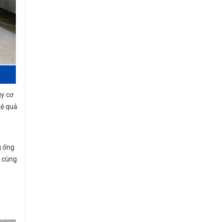
uy cơ
Hệ quả
g ống
o cùng