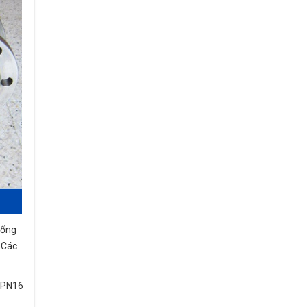
hống
 Các
4 PN16