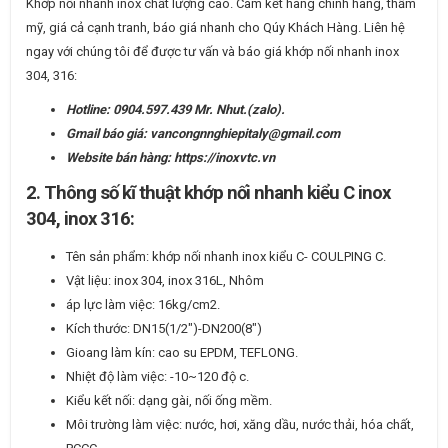
Khớp nối nhanh inox chất lượng cao. Cam kết hàng chính hãng, thẩm
mỹ, giá cả cạnh tranh, báo giá nhanh cho Qúy Khách Hàng. Liên hệ
ngay với chúng tôi để được tư vấn và báo giá khớp nối nhanh inox
304, 316:
Hotline: 0904.597.439 Mr. Nhut.(zalo).
Gmail báo giá: vancongnnghiepitaly@gmail.com
Website bán hàng: https://inoxvtc.vn
2. Thông số kĩ thuật khớp nối nhanh kiểu C inox
304, inox 316:
Tên sản phẩm: khớp nối nhanh inox kiểu C- COULPING C.
Vật liệu: inox 304, inox 316L, Nhôm
áp lực làm việc: 16kg/cm2.
Kích thước: DN15(1/2″)-DN200(8″)
Gioang làm kín: cao su EPDM, TEFLONG.
Nhiệt độ làm việc: -10~120 độ c.
Kiểu kết nối: dạng gài, nối ống mềm.
Môi trường làm việc: nước, hơi, xăng dầu, nước thải, hóa chất,