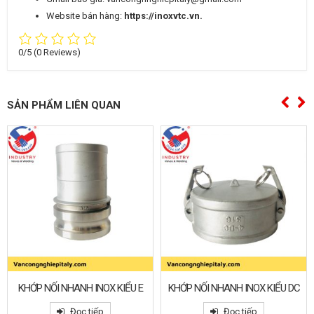
Website bán hàng:
https://inoxvtc.vn.
0/5
(0 Reviews)
SẢN PHẨM LIÊN QUAN
KHỚP NỐI NHANH INOX KIỂU E
KHỚP NỐI NHANH INOX KIỂU DC
Đọc tiếp
Đọc tiếp