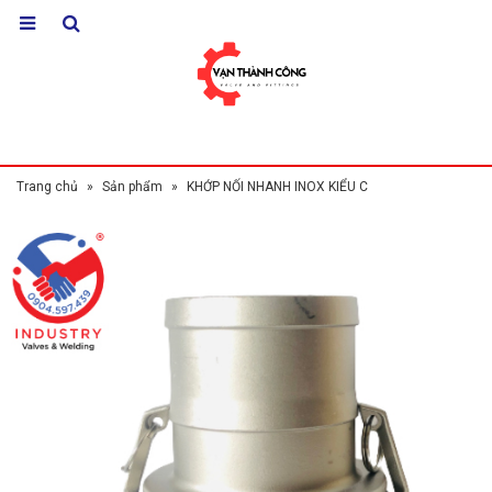
Trang chủ
»
Sản phẩm
»
KHỚP NỐI NHANH INOX KIỂU C