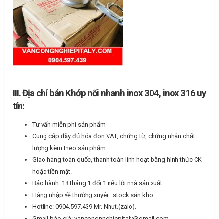
III. Địa chỉ bán Khớp nối nhanh inox 304, inox 316 uy
tín:
Tư vấn miễn phí sản phẩm
Cung cấp đầy đủ hóa đon VAT, chứng từ, chứng nhận chất
lượng kèm theo sản phẩm.
Giao hàng toàn quốc, thanh toán linh hoạt bằng hình thức CK
hoặc tiền mặt.
Bảo hành: 18 tháng 1 đổi 1 nếu lỗi nhà sản xuất.
Hàng nhập về thường xuyên: stock sẵn kho.
Hotline: 0904.597.439 Mr. Nhut.(zalo).
Gmail báo giá: vancongnnghiepitaly@gmail.com